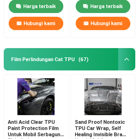
Mengkilap
Harga terbaik
Harga terbaik
Film Perlindungan Cat TPU
Hubungi kami
Hubungi kami
Film Perlindungan Cat TPH
Pewarnaan Jendela Mobil
Film Perlindungan Cat TPU
(67)
Film Vinil PET
Film Vinil PVC
Buku Contoh Car Wrap
Anti Acid Clear TPU
Sand Proof Nontoxic
Paint Protection Film
TPU Car Wrap, Self
Alat Bungkus Mobil
Untuk Mobil Serbaguna
Healing Invisible Bra