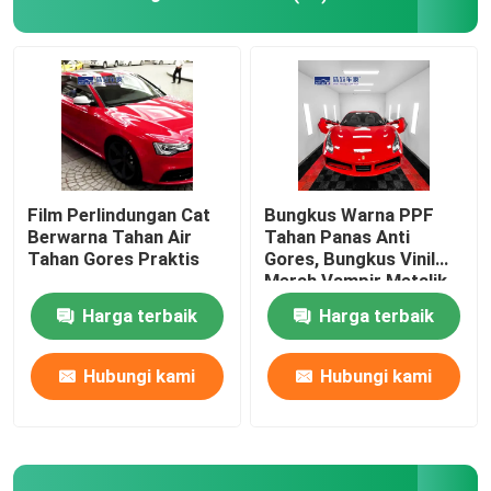
Pelindung kaca mobil
Produk Perawatan Mobil
Film Perlindungan Cat
Bungkus Warna PPF
Berwarna Tahan Air
Tahan Panas Anti
Tahan Gores Praktis
Gores, Bungkus Vinil
Merah Vampir Metalik
Mengkilap
Harga terbaik
Harga terbaik
Hubungi kami
Hubungi kami