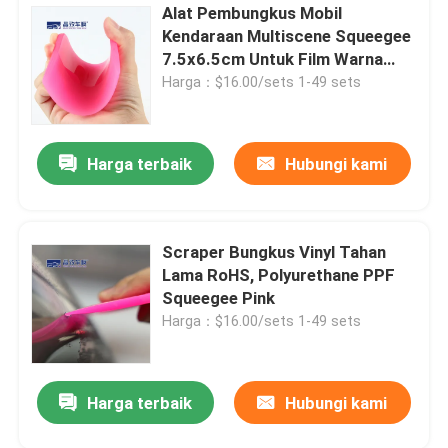
Alat Pembungkus Mobil
Kendaraan Multiscene Squeegee
7.5x6.5cm Untuk Film Warna
Jendela
Harga：$16.00/sets 1-49 sets
Harga terbaik
Hubungi kami
Scraper Bungkus Vinyl Tahan
Lama RoHS, Polyurethane PPF
Squeegee Pink
Harga：$16.00/sets 1-49 sets
Harga terbaik
Hubungi kami