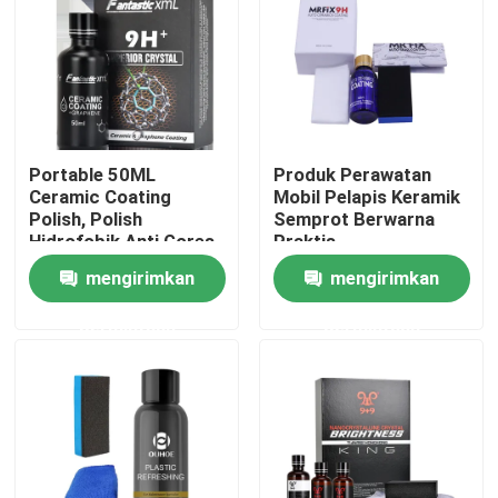
Portable 50ML
Produk Perawatan
Ceramic Coating
Mobil Pelapis Keramik
Polish, Polish
Semprot Berwarna
Hidrofobik Anti Gores
Praktis
Tidak Beracun
mengirimkan
mengirimkan
permintaan
permintaan
Rumah
Produk
Video