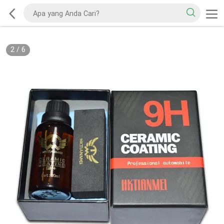
2
/
6