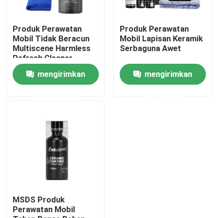
Tentang kita
Produk Perawatan
Produk Perawatan
Mobil Tidak Beracun
Mobil Lapisan Keramik
Multiscene Harmless
Serbaguna Awet
Refresh Cleaner
Wisata pabrik
mengirimkan
mengirimkan
Kontrol kualitas
permintaan
permintaan
Hubungi kami
Berita
Semua Kasus
MSDS Produk
Perawatan Mobil
Film Pelindung Cat Berwarna