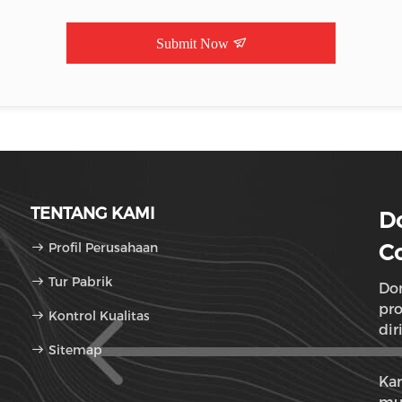
Submit Now
TENTANG KAMI
Do
Profil Perusahaan
Co
Tur Pabrik
Don
pr
Kontrol Kualitas
dir
Sitemap
dan
Ka