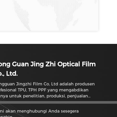
ng Guan Jing Zhi Optical Film
., Ltd.
gguan Jingzhi Film Co, Ltd adalah produsen
ofesional TPU, TPH PPF yang mengabdikan
inya untuk penelitian, produksi, penjualan
 layanan.
mi akan menghubungi Anda sesegera