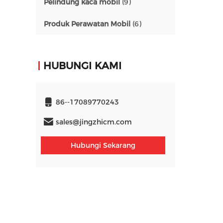
Pelindung kaca mobil
(9)
Produk Perawatan Mobil
(6)
HUBUNGI KAMI
86--17089770243
sales@jingzhicm.com
Hubungi Sekarang