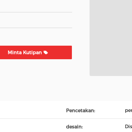
Minta Kutipan
pe
Pencetakan:
Di
desain: