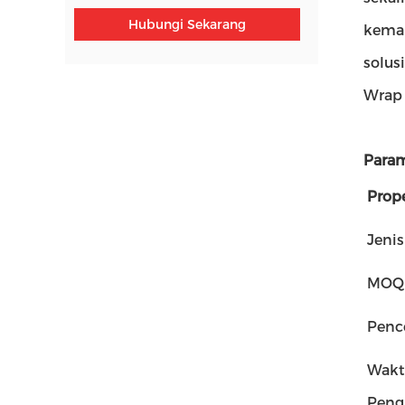
Hubungi Sekarang
kema
solus
Wrap 
Param
Prope
Jenis
MOQ
Penc
Wakt
Peng