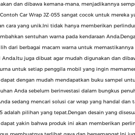
nakan dan dibawa kemana-mana, menjadikannya sempu
Contoh Car Wrap JZ-055 sangat cocok untuk mereka y
n cara yang unik.Ini tidak hanya memberikan perlindu
bahkan sentuhan warna pada kendaraan Anda.Dengan
ih dari berbagai macam warna untuk memastikannya 
 Anda.Itu juga dibuat agar mudah digunakan dan di
rna untuk setiap penggila mobil yang ingin memame
 dapat dengan mudah mendapatkan buku sampel untuk
uhan Anda sebelum berinvestasi dalam bungkus penuh
Anda sedang mencari solusi car wrap yang handal dan
5 adalah pilihan yang tepat.Dengan desain yang dises
dapat yakin bahwa produk ini akan memberikan perli
igus membuatnya terlihat gaya dan bersemangat.Ini j