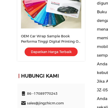
digu
Buku 
denga
menam
OEM Car Wrap Sample Book
memil
Performa Tinggi Digital Printing On
mobil
Paper
Dapatkan Harga Terbaik
sempu
Anda
kebut
HUBUNGI KAMI
Jika 
JZ-05
86--17089770243
Anda 
sales@jingzhicm.com
sekal