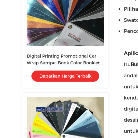
Pilih
Swatc
Penco
Aplika
Digital Printing Promotional Car
Wrap Sampel Book Color Booklet
Itu
Bu
Swatchbook
andal
Dapatkan Harga Terbaik
untuk
kenda
digit
desai
untuk