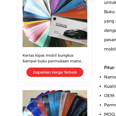
untuk
Buku 
yang 
denga
pesan
mobil
Kertas kipas mobil bungkus
Sampel buku permukaan matte
disesuaikan
Fitur:
Dapatkan Harga Terbaik
Nama
Kuali
OEM: 
Permu
MOQ: