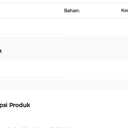
Ke
Bahan:
n
psi Produk