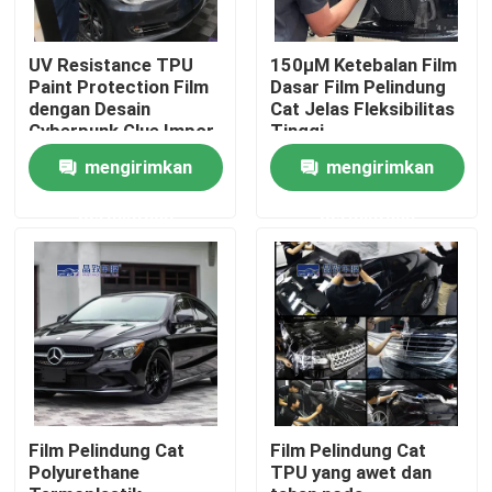
Tentang kita
UV Resistance TPU
150μM Ketebalan Film
Paint Protection Film
Dasar Film Pelindung
dengan Desain
Cat Jelas Fleksibilitas
Cyberpunk Glue Impor
Tinggi
Wisata pabrik
mengirimkan
mengirimkan
Kontrol kualitas
permintaan
permintaan
Hubungi kami
Berita
Semua Kasus
Film Pelindung Cat
Film Pelindung Cat
Polyurethane
TPU yang awet dan
Film Pelindung Cat Berwarna