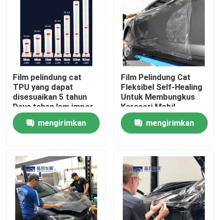
Film pelindung cat
Film Pelindung Cat
TPU yang dapat
Fleksibel Self-Healing
disesuaikan 5 tahun
Untuk Membungkus
Daya tahan lem impor
Karoseri Mobil
mengirimkan
mengirimkan
permintaan
permintaan
Rumah
Produk
Video