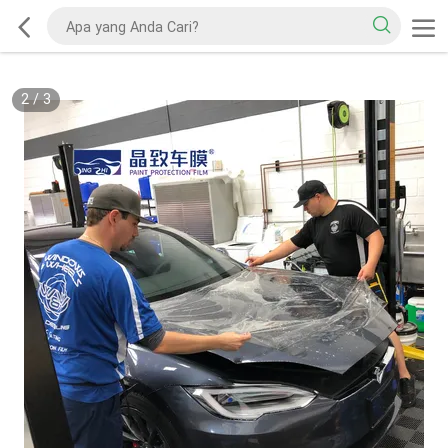
2
/
3