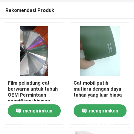
Rekomendasi Produk
Film pelindung cat
Cat mobil putih
berwarna untuk tubuh
mutiara dengan daya
Rumah
OEM Permintaan
tahan yang luar biasa
spesifikasi khusus
mengirimkan
mengirimkan
Produk
permintaan
permintaan
Video