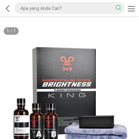
1
/
1