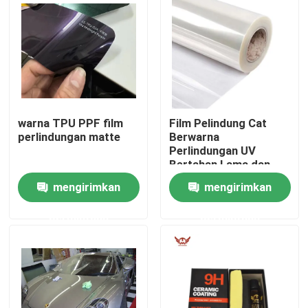
Tentang kita
Wisata pabrik
warna TPU PPF film
Film Pelindung Cat
Kontrol kualitas
perlindungan matte
Berwarna
Perlindungan UV
Bertahan Lama dan
Hubungi kami
Dapat Diandalkan
mengirimkan
mengirimkan
Berita
permintaan
permintaan
Semua Kasus
Film Pelindung Cat Berwarna