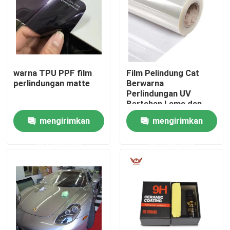
Tentang kita
Wisata pabrik
warna TPU PPF film
Film Pelindung Cat
perlindungan matte
Berwarna
Perlindungan UV
Kontrol kualitas
Bertahan Lama dan
Dapat Diandalkan
mengirimkan
mengirimkan
Hubungi kami
permintaan
permintaan
Berita
Semua Kasus
Film Pelindung Cat Berwarna