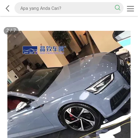
2
/
7