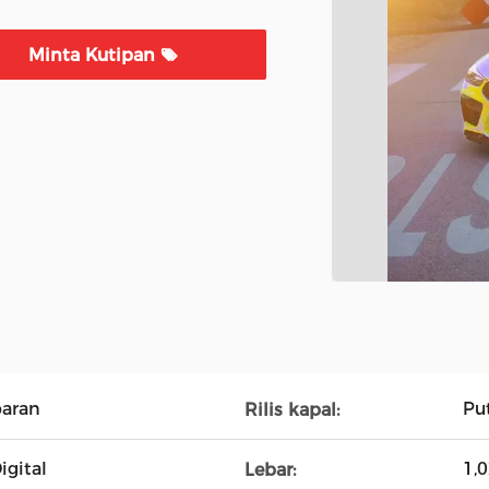
Minta Kutipan
paran
Pu
Rilis kapal:
igital
1,
Lebar: