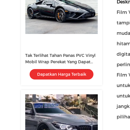
Deskr
Film 
tampi
mudah
hitam
digit
Tak Terlihat Tahan Panas PVC Vinyl
Mobil Wrap Perekat Yang Dapat
perli
Dilepas Tahan Api
Dapatkan Harga Terbaik
Film 
untuk
untuk
jangk
pilih