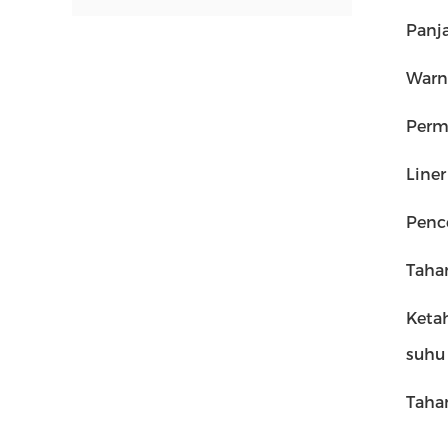
Panj
Warn
Perm
Liner
Penc
Taha
Keta
suhu
Tahan