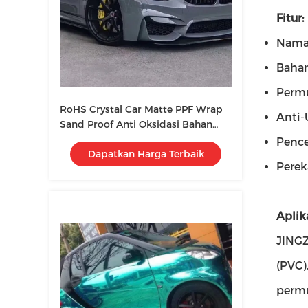
Fitur:
Nama 
Bahan
Permu
RoHS Crystal Car Matte PPF Wrap
Anti-
Sand Proof Anti Oksidasi Bahan
PVC
Pence
Dapatkan Harga Terbaik
Perek
Aplika
JINGZ
(PVC)
permu