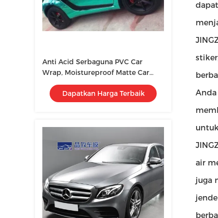
dapat
menja
JINGZ
stike
Anti Acid Serbaguna PVC Car
Wrap, Moistureproof Matte Car
berba
Sticker
Anda 
Dapatkan Harga Terbaik
membe
untuk
JINGZ
air m
juga 
jende
berba