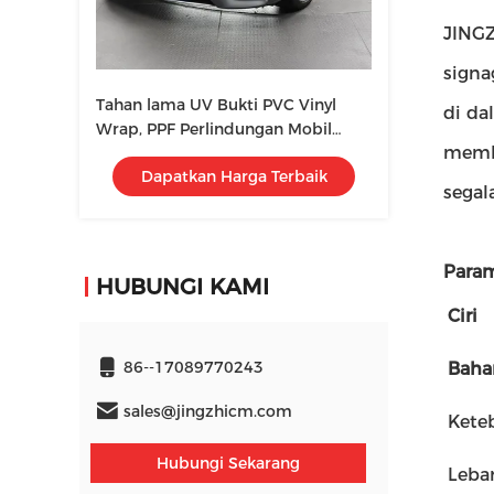
JINGZ
signa
Tahan lama UV Bukti PVC Vinyl
di da
Wrap, PPF Perlindungan Mobil
membu
Tahan Aus
Dapatkan Harga Terbaik
segal
Param
HUBUNGI KAMI
Ciri
86--17089770243
Baha
sales@jingzhicm.com
Kete
Hubungi Sekarang
Leba