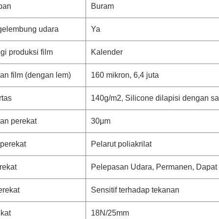
pan
Buram
gelembung udara
Ya
gi produksi film
Kalender
an film (dengan lem)
160 mikron, 6,4 juta
rtas
140g/m2, Silicone dilapisi dengan s
an perekat
30μm
perekat
Pelarut poliakrilat
rekat
Pelepasan Udara, Permanen, Dapat 
erekat
Sensitif terhadap tekanan
kat
18N/25mm