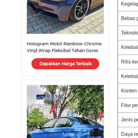
Kegela
Bebas 
Teknolo
Hologram Mobil Rainbow Chrome
Ketebal
Vinyl Wrap Fleksibel Tahan Gores
Rilis ke
Dapatkan Harga Terbaik
Ketebal
Konten 
Fitur pe
Jenis p
Daya re