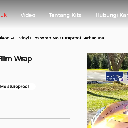
duk
Video
Tentang Kita
Hubungi Ka
leon PET Vinyl Film Wrap Moistureproof Serbaguna
Film Wrap
 Moistureproof