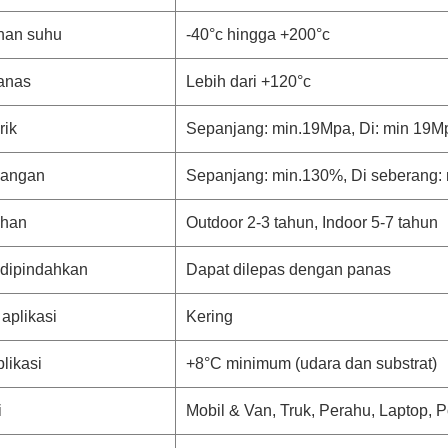
nan suhu
-40°c hingga +200°c
anas
Lebih dari +120°c
rik
Sepanjang: min.19Mpa, Di: min 19M
angan
Sepanjang: min.130%, Di seberang:
ahan
Outdoor 2-3 tahun, Indoor 5-7 tahun
 dipindahkan
Dapat dilepas dengan panas
aplikasi
Kering
likasi
+8°C minimum (udara dan substrat)
i
Mobil & Van, Truk, Perahu, Laptop, Pon