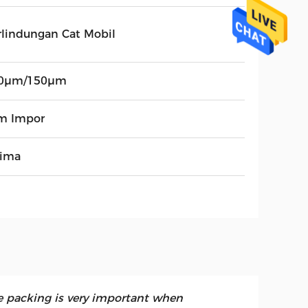
rlindungan Cat Mobil
0μm/150μm
m Impor
rima
e packing is very important when