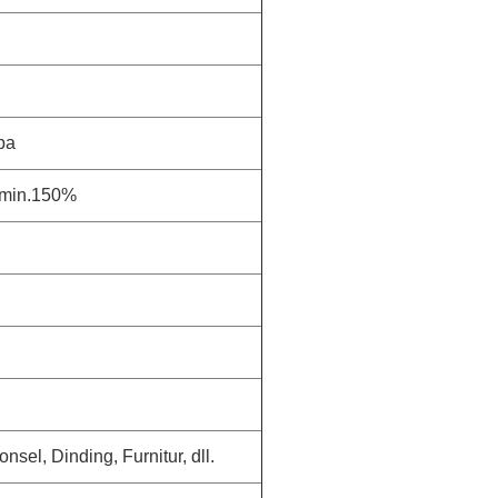
pa
 min.150%
sel, Dinding, Furnitur, dll.