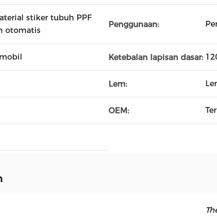
aterial stiker tubuh PPF
Pe
Penggunaan:
n otomatis
mobil
12
Ketebalan lapisan dasar:
Le
Lem:
Te
OEM:
n
Th