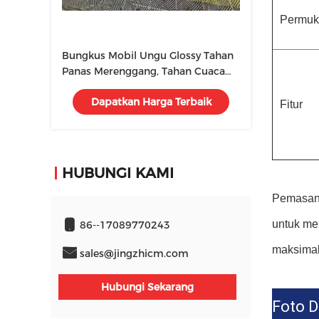
Permuka
Bungkus Mobil Ungu Glossy Tahan
Panas Merenggang, Tahan Cuaca
Chrome Rainbow Vinyl
Dapatkan Harga Terbaik
Fitur
HUBUNGI KAMI
Pemasang
untuk me
86--17089770243
maksimal 
sales@jingzhicm.com
Hubungi Sekarang
Foto D