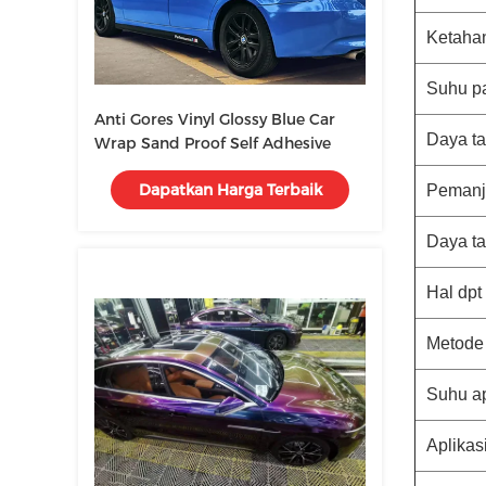
Ketaha
Suhu p
Anti Gores Vinyl Glossy Blue Car
Daya ta
Wrap Sand Proof Self Adhesive
Dapatkan Harga Terbaik
Pemanj
Daya t
Hal dpt
Metode 
Suhu ap
Aplikas