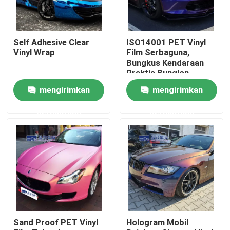
Tentang kita
Self Adhesive Clear
ISO14001 PET Vinyl
Vinyl Wrap
Film Serbaguna,
Wisata pabrik
Bungkus Kendaraan
Praktis Bunglon
mengirimkan
mengirimkan
Kontrol kualitas
permintaan
permintaan
Hubungi kami
Berita
Semua Kasus
Sand Proof PET Vinyl
Hologram Mobil
Film Pelindung Cat Berwarna