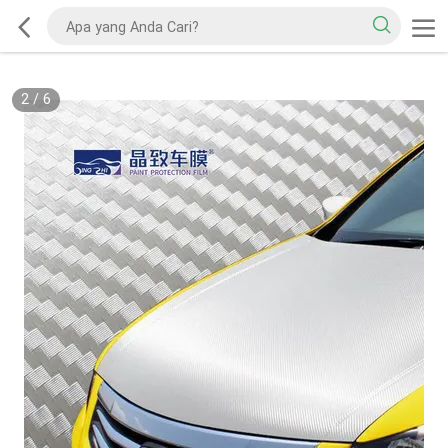
2
/
6