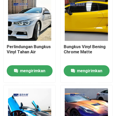
Perlindungan Bungkus
Bungkus Vinyl Bening
Vinyl Tahan Air
Chrome Matte
mengirimkan
mengirimkan
Rumah
permintaan
permintaan
Produk
Video