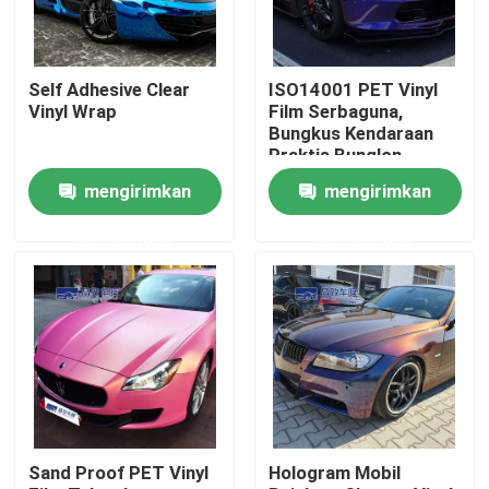
Tentang kita
Self Adhesive Clear
ISO14001 PET Vinyl
Vinyl Wrap
Film Serbaguna,
Wisata pabrik
Bungkus Kendaraan
Praktis Bunglon
mengirimkan
mengirimkan
Kontrol kualitas
permintaan
permintaan
Hubungi kami
Berita
Semua Kasus
Sand Proof PET Vinyl
Hologram Mobil
Film Pelindung Cat Berwarna