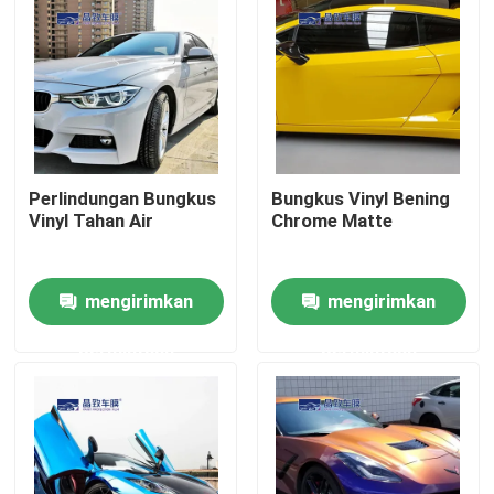
Perlindungan Bungkus
Bungkus Vinyl Bening
Vinyl Tahan Air
Chrome Matte
mengirimkan
mengirimkan
Rumah
permintaan
permintaan
Produk
Video