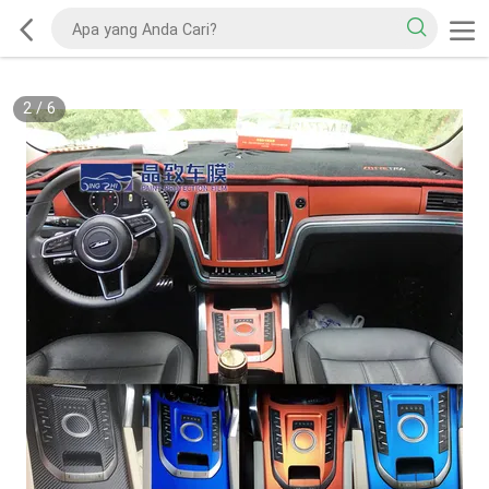
2
/
6