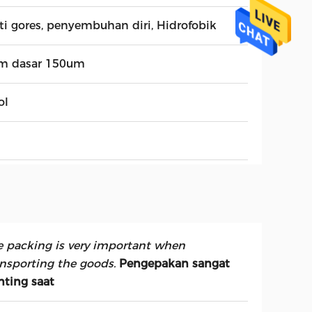
ti gores, penyembuhan diri, Hidrofobik
lm dasar 150um
ol
e packing is very important when
ansporting the goods.
Pengepakan sangat
nting saat