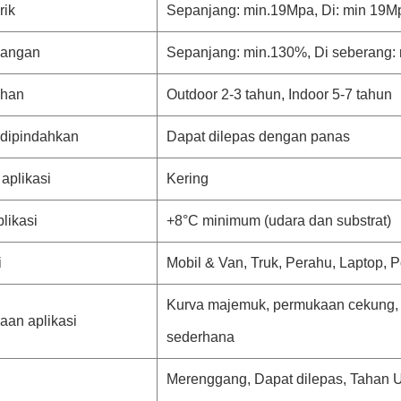
rik
Sepanjang: min.19Mpa, Di: min 19M
angan
Sepanjang: min.130%, Di seberang:
ahan
Outdoor 2-3 tahun, Indoor 5-7 tahun
 dipindahkan
Dapat dilepas dengan panas
aplikasi
Kering
likasi
+8°C minimum (udara dan substrat)
i
Mobil & Van, Truk, Perahu, Laptop, Pon
Kurva majemuk, permukaan cekung, 
an aplikasi
sederhana
Merenggang, Dapat dilepas, Tahan U