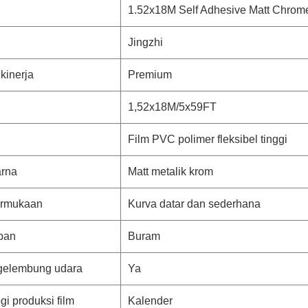
1.52x18M Self Adhesive Matt Chrome
Jingzhi
 kinerja
Premium
1,52x18M/5x59FT
Film PVC polimer fleksibel tinggi
arna
Matt metalik krom
ermukaan
Kurva datar dan sederhana
pan
Buram
gelembung udara
Ya
gi produksi film
Kalender