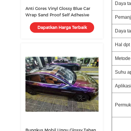
Daya ta
Anti Gores Vinyl Glossy Blue Car
Wrap Sand Proof Self Adhesive
Pemanj
Dapatkan Harga Terbaik
Daya t
Hal dpt
Metode 
Suhu ap
Aplikas
Permuka
Bungkus Mobil Ungu Glossy Tahan