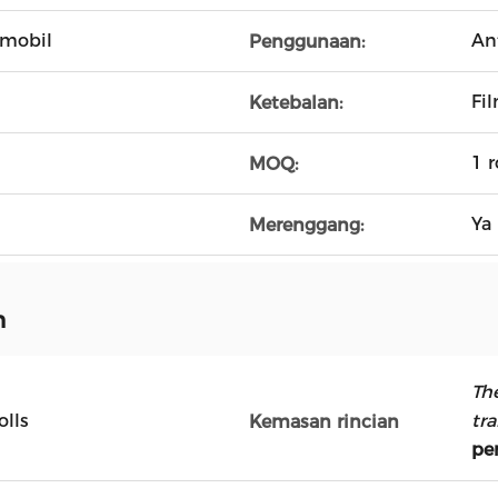
 mobil
An
Penggunaan:
Fi
Ketebalan:
1 r
MOQ:
Ya
Merenggang:
n
Th
olls
tr
Kemasan rincian
pe