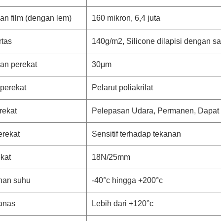
an film (dengan lem)
160 mikron, 6,4 juta
rtas
140g/m2, Silicone dilapisi dengan s
an perekat
30μm
perekat
Pelarut poliakrilat
rekat
Pelepasan Udara, Permanen, Dapat 
erekat
Sensitif terhadap tekanan
kat
18N/25mm
nan suhu
-40°c hingga +200°c
anas
Lebih dari +120°c