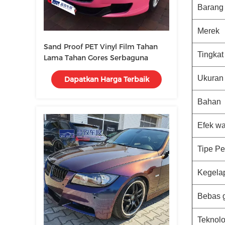
Barang
Merek
Sand Proof PET Vinyl Film Tahan
Tingkat
Lama Tahan Gores Serbaguna
Ukuran
Dapatkan Harga Terbaik
Bahan
Efek w
Tipe P
Kegela
Bebas 
Teknolo