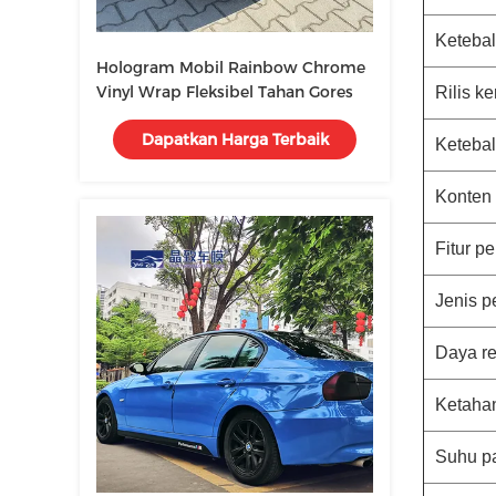
Ketebal
Hologram Mobil Rainbow Chrome
Vinyl Wrap Fleksibel Tahan Gores
Rilis ke
Dapatkan Harga Terbaik
Ketebal
Konten 
Fitur pe
Jenis p
Daya re
Ketaha
Suhu p