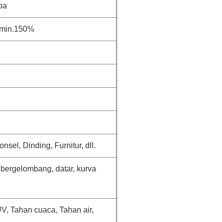
pa
 min.150%
sel, Dinding, Furnitur, dll.
bergelombang, datar, kurva
V, Tahan cuaca, Tahan air,