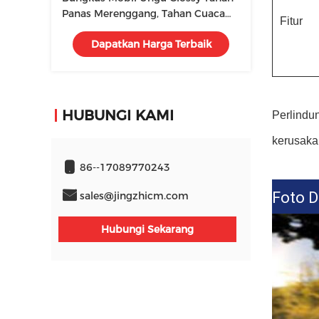
Panas Merenggang, Tahan Cuaca
Fitur
Chrome Rainbow Vinyl
Dapatkan Harga Terbaik
HUBUNGI KAMI
Perlindu
kerusaka
86--17089770243
Foto D
sales@jingzhicm.com
Hubungi Sekarang